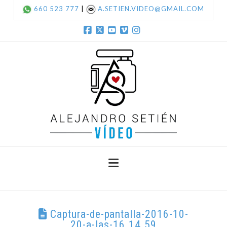
660 523 777
|
A.SETIEN.VIDEO@GMAIL.COM
Facebook
X
YouTube
Vimeo
Instagram
Navigation
Captura-de-pantalla-2016-10-
20-a-las-16.14.59