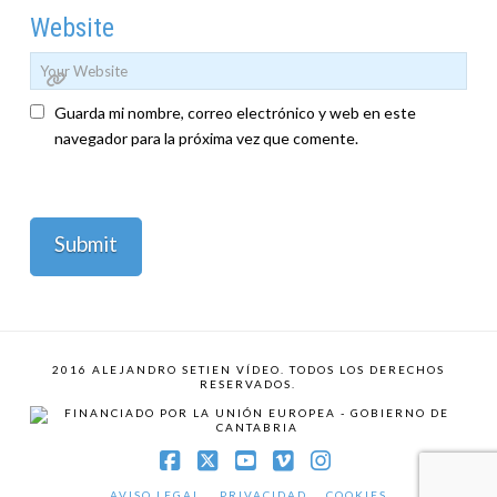
Website
Guarda mi nombre, correo electrónico y web en este
navegador para la próxima vez que comente.
2016 ALEJANDRO SETIEN VÍDEO. TODOS LOS DERECHOS
RESERVADOS.
Facebook
X
YouTube
Vimeo
Instagram
AVISO LEGAL
PRIVACIDAD
COOKIES