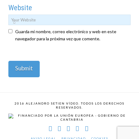
Website
Guarda mi nombre, correo electrónico y web en este
navegador para la próxima vez que comente.
2016 ALEJANDRO SETIEN VÍDEO. TODOS LOS DERECHOS
RESERVADOS.
Facebook
X
YouTube
Vimeo
Instagram
AVISO LEGAL
PRIVACIDAD
COOKIES