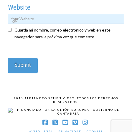
Website
Guarda mi nombre, correo electrónico y web en este
navegador para la próxima vez que comente.
2016 ALEJANDRO SETIEN VÍDEO. TODOS LOS DERECHOS
RESERVADOS.
Facebook
X
YouTube
Vimeo
Instagram
AVISO LEGAL
PRIVACIDAD
COOKIES