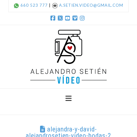
660 523 777
|
A.SETIEN.VIDEO@GMAIL.COM
Facebook
X
YouTube
Vimeo
Instagram
Navigation
alejandra-y-david-
alejandrosetien-video-bodas-2