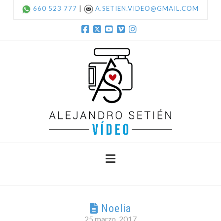
660 523 777
|
A.SETIEN.VIDEO@GMAIL.COM
Facebook
X
YouTube
Vimeo
Instagram
Navigation
Noelia
25 marzo, 2017